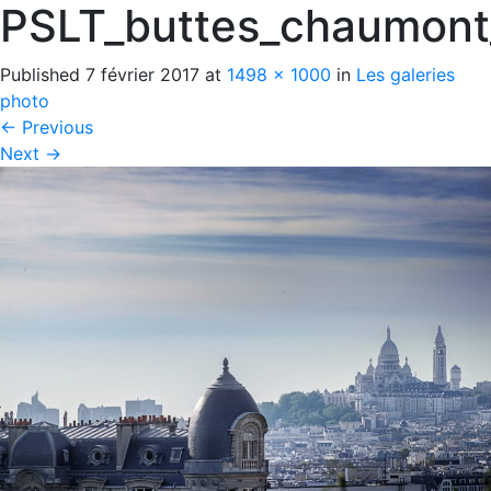
PSLT_buttes_chaumon
Published
7 février 2017
at
1498 × 1000
in
Les galeries
photo
←
Previous
Next
→