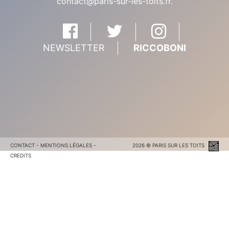
contact@paris-sur-les-toits.fr
.
NEWSLETTER
RICCOBONI
CONTACT
-
MENTIONS LÉGALES
-
2026 © PARIS SUR LES TOITS
CREDITS