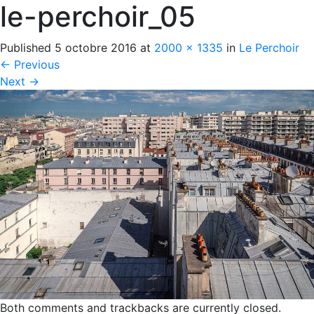
le-perchoir_05
Published
5 octobre 2016
at
2000 × 1335
in
Le Perchoir
←
Previous
Next
→
Both comments and trackbacks are currently closed.