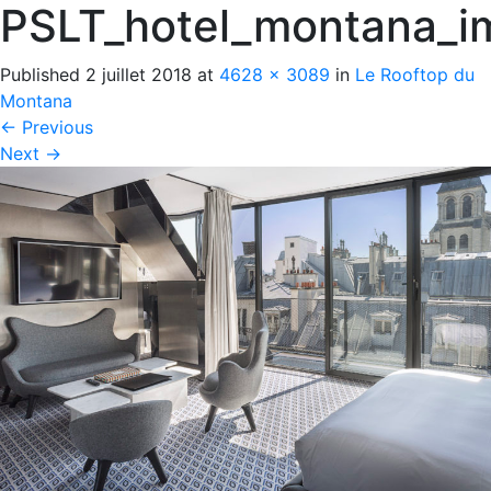
PSLT_hotel_montana_i
Published
2 juillet 2018
at
4628 × 3089
in
Le Rooftop du
Montana
←
Previous
Next
→