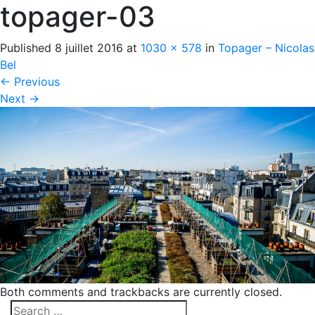
topager-03
Published
8 juillet 2016
at
1030 × 578
in
Topager – Nicolas
Bel
←
Previous
Next
→
Both comments and trackbacks are currently closed.