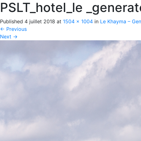
PSLT_hotel_le _genera
Published
4 juillet 2018
at
1504 × 1004
in
Le Khayma – Gen
←
Previous
Next
→