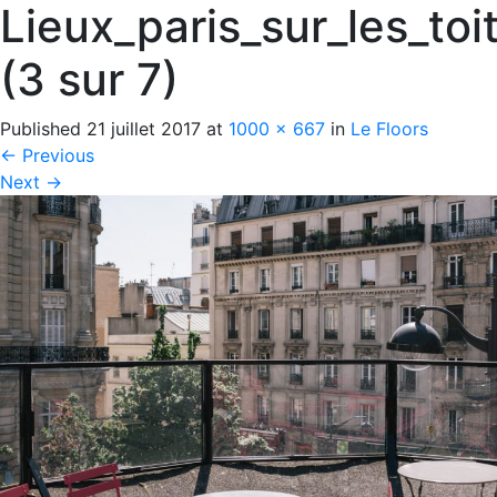
Lieux_paris_sur_les_toi
(3 sur 7)
Published
21 juillet 2017
at
1000 × 667
in
Le Floors
←
Previous
Next
→