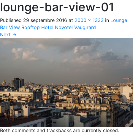
lounge-bar-view-01
Published
29 septembre 2016
at
2000 × 1333
in
Lounge
Bar View Rooftop Hotel Novotel Vaugirard
Next
→
Both comments and trackbacks are currently closed.